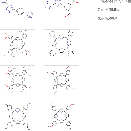
1.
钢材材质为
316
2.耐压20MPa
3.耐温500度