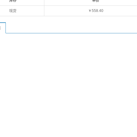
库存
单价
现货
￥558.40
述